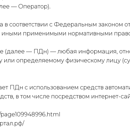
далее — Оператор).
на в соответствии с Федеральным законом от
и иными применимыми нормативными прав
ые (далее — ПДн) — любая информация, отн
 или определяемому физическому лицу (с
ает ПДн с использованием средств автомат
дств, в том числе посредством интернет-са
u/page109948996.html
ртал.рф/