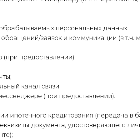
ь обрабатываемых персональных данных
и обращений/заявок и коммуникации (в т.ч.
о (при предоставлении);
чты;
ьный канал связи;
мессенджере (при предоставлении).
ции ипотечного кредитования (передача в б
еквизиты документа, удостоверяющего личн
те);