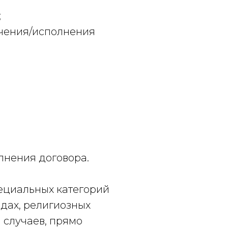
;
ючения/исполнения
лнения договора.
пециальных категорий
дах, религиозных
 случаев, прямо