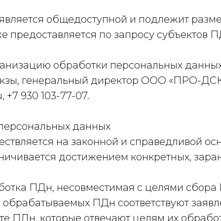
а является общедоступной и подлежит раз
же предоставляется по запросу субъектов П
рганизацию обработки персональных данных
 кзы, генеральный директор ООО «ПРО-ДСК
, +7 930 103-77-07.
 персональных данных
ествляется на законной и справедливой осн
аничивается достижением конкретных, зара
аботка ПДн, несовместимая с целями сбора
м обрабатываемых ПДн соответствуют заяв
те ПДн, которые отвечают целям их обработ