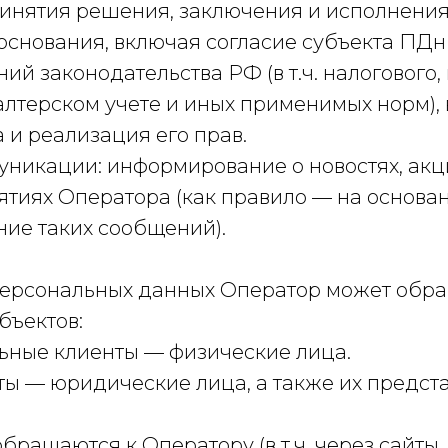
ринятия решения, заключения и исполнения
основания, включая согласие субъекта ПДн 
ий законодательства РФ (в т.ч. налогового,
галтерском учете и иных применимых норм)
 и реализация его прав.
муникации: информирование о новостях, акц
тиях Оператора (как правило — на основан
ние таких сообщений).
 персональных данных Оператор может обр
бъектов:
льные клиенты — физические лица.
нты — юридические лица, а также их предс
обращаются к Оператору (в т.ч. через сайты