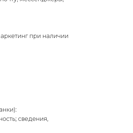
 маркетинг при наличии
анки):
ость; сведения,