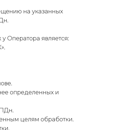
мещению на указанных
Дн.
 у Оператора является:
».
ове.
нее определенных и
 ПДн.
ленным целям обработки.
ки.